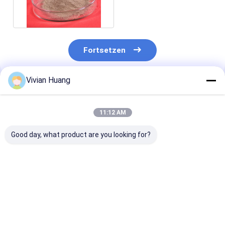
Kosmetik und Skincare
Fortsetzen
Vivian Huang
Empfohlene Produkte
11:12 AM
Good day, what product are you looking for?
Werkseitig
Tierfutterkeratinasen
100,000-500,0
lieferbares
für alternative
Keratinase-E
Keratinase-Enzym in
Proteinverwendungen
Proteinlösend
Futtermittelqualität
und Kostensenkung
Förderung der
für die Hydrolyse von
für Futtermittel
Verdauung der