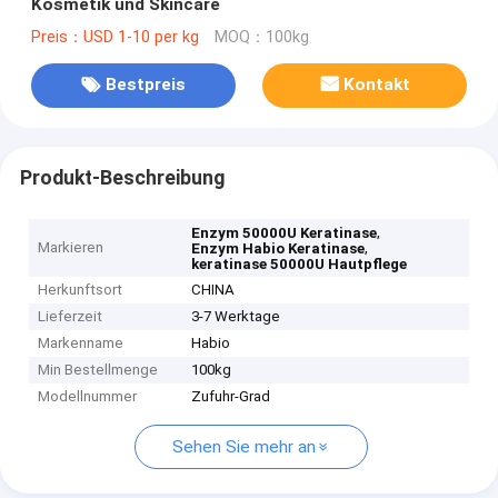
Kosmetik und Skincare
Preis：USD 1-10 per kg
MOQ：100kg
Bestpreis
Kontakt
Produkt-Beschreibung
,
Enzym 50000U Keratinase
Markieren
,
Enzym Habio Keratinase
keratinase 50000U Hautpflege
Herkunftsort
CHINA
Lieferzeit
3-7 Werktage
Markenname
Habio
Min Bestellmenge
100kg
Modellnummer
Zufuhr-Grad
Sehen Sie mehr an