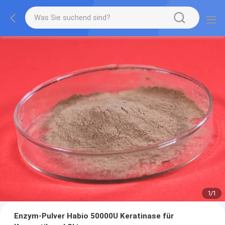
1
/
1
Enzym-Pulver Habio 50000U Keratinase für