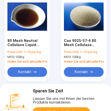
80 Mesh Neutral
Cas 9025-57-4 80
Cellulase Liquid
Mesh Cellulase
Intestinal
Enzyme Livestock
Preis:
USD 1~10 per kg
Preis:
USD 1~10 per kg
Gesundheits-
Feed-Zusätze
MOQ:
100kg
MOQ:
100kg
Verbesserung mit
FSSC22000
Holen Sie sich aktuelle Preis
Holen Sie sich aktuelle Preis
Kontakt
Kontakt
Sparen Sie Zeit
Lassen Sie uns mit Ihnen die besten
Produkte kontaktieren.