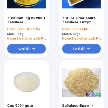
Fabrik-Ausflug
Qualitätskontrolle
Zustimmung ISO9001
Zufuhr-Grad-saure
Zellulase
Zellulase-Enzym-
Treten Sie mit uns in Verbindung
pulverisieren 80
Flüssigkeit für
Preis:
USD 1~10 per kg
Preis:
3-10USD/KG
Mesh For Feed
Tiergesundheit
MOQ:
100kg
MOQ:
500kgs
Industry
200000U
Nachrichten
Holen Sie sich aktuelle Preis
Holen Sie sich aktuelle Preis
Kontakt
Kontakt
Phytase-Enzym
Lipase-Enzym
Protease-Enzym
Nsp-Enzym
Alpha Amylase
Cas 9004 gute
Zellulase-Enzym-