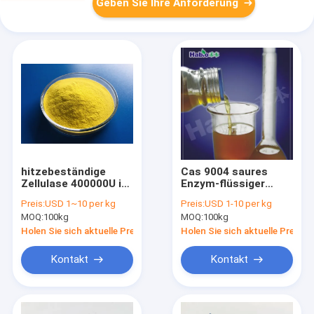
Geben Sie Ihre Anforderung
hitzebeständige
Cas 9004 saures
Zellulase 400000U in
Enzym-flüssiger
der
Industrie-Grad der
Preis:
USD 1~10 per kg
Preis:
USD 1-10 per kg
Lebensmittelindustrie-
Zellulase-34 6 für
MOQ:
100kg
MOQ:
100kg
hohen Tätigkeit
Biopolishing
Holen Sie sich aktuelle Preis
Holen Sie sich aktuelle Preis
Kontakt
Kontakt