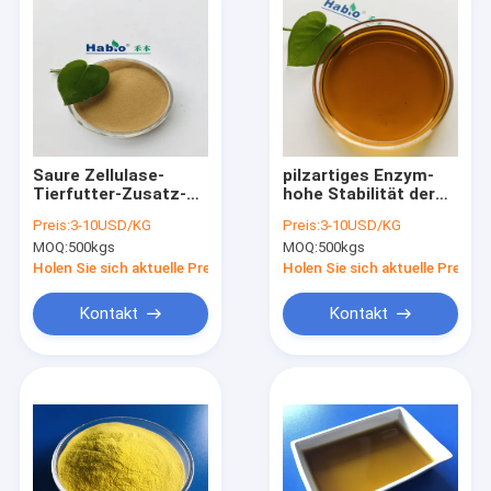
Saure Zellulase-
pilzartiges Enzym-
Tierfutter-Zusatz-
hohe Stabilität der
hohe
Zellulase-400000U,
Preis:
3-10USD/KG
Preis:
3-10USD/KG
Hitzebeständigkeit
die intestinale Flora
MOQ:
500kgs
MOQ:
500kgs
Habio
balanciert
Holen Sie sich aktuelle Preis
Holen Sie sich aktuelle Preis
Kontakt
Kontakt
Haus
Produkte
Über uns