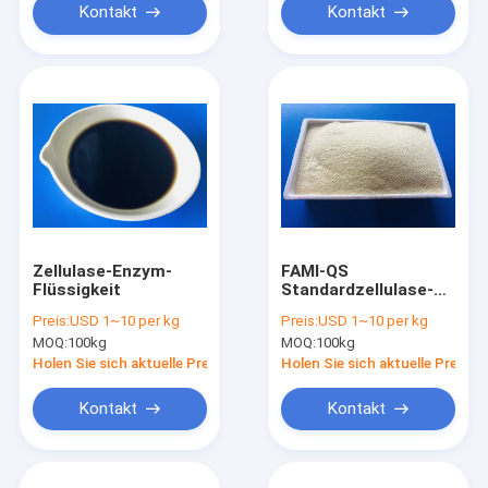
Kontakt
Kontakt
Zellulase-Enzym-
FAMI-QS
Flüssigkeit
Standardzellulase-
Enzympräparate
Preis:
USD 1~10 per kg
Preis:
USD 1~10 per kg
10000U für Zufuhr-
MOQ:
100kg
MOQ:
100kg
Grad
Holen Sie sich aktuelle Preis
Holen Sie sich aktuelle Preis
Kontakt
Kontakt