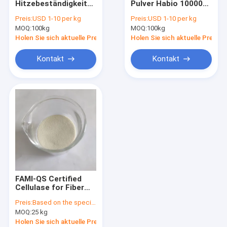
Hitzebeständigkeit
Pulver Habio 10000U
Glucoseoxidase-Enzym
40000U der sauren
Brown gelbes für die
Preis:
USD 1-10 per kg
Preis:
USD 1-10 per kg
bakteriellen
Papierherstellung
MOQ:
Xylanase-Enzym
100kg
MOQ:
100kg
Zellulase-34 6
Holen Sie sich aktuelle Preis
Holen Sie sich aktuelle Preis
Beta Mannanase Enzyme
Kontakt
Kontakt
Alpha Galactosidase
Zellulase-Enzym
Keratinase-Enzym
Pektinase-Enzym
Katalasen-Enzym
FAMI-QS Certified
Beta Glucanase Enzyme
Cellulase for Fiber
Degradation, Better
Preis:
Based on the specification
Feed Efficiency and
Tierfutter-Enzyme
MOQ:
25 kg
Nutrient Release
Holen Sie sich aktuelle Preis