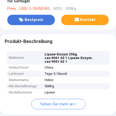
für Geflügel
Preis：USD/ 2-10USD/KG
MOQ：500Kg
Bestpreis
Kontakt
Produkt-Beschreibung
,
Lipase-Enzym 25kg
Markieren
,
cas 9001 62 1 Lipase-Enzym
cas 9001 62 1
Herkunftsort
China
Lieferzeit
Tage 5-10work
Markenname
Habio
Min Bestellmenge
500Kg
Modellnummer
Lipase
Sehen Sie mehr an