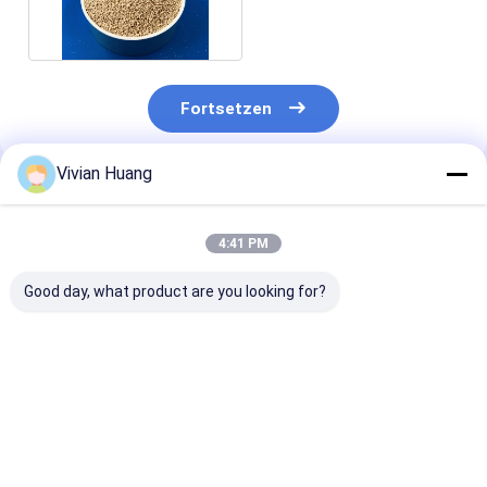
25kg/Bag für Geflügel
Fortsetzen
Vivian Huang
Empfohlene Produkte
4:41 PM
Good day, what product are you looking for?
Tierfutter-Lipase-
Hochaktives Lipase-
Futterlipase-
Enzym für
Enzym für die
Lipozym für
verbesserte
Fetthydrolyse und
verbesserte
Fettverdaulichkeit
Nährstoffverdaulichkeit.
Fettverdaulich
und Energienutzung |
und verbesser