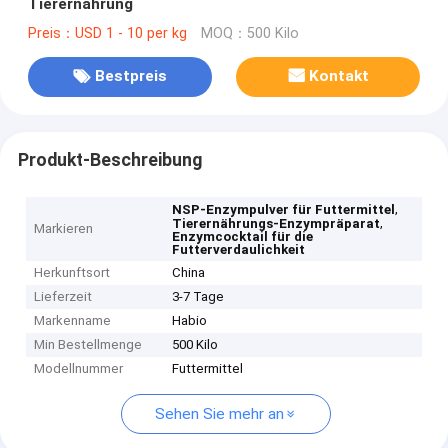
Tierernährung
Preis：USD 1 - 10 per kg
MOQ：500 Kilo
Bestpreis
Kontakt
Produkt-Beschreibung
,
NSP-Enzympulver für Futtermittel
,
Tierernährungs-Enzympräparat
Markieren
Enzymcocktail für die
Futterverdaulichkeit
Herkunftsort
China
Lieferzeit
3-7 Tage
Markenname
Habio
Min Bestellmenge
500 Kilo
Modellnummer
Futtermittel
Sehen Sie mehr an