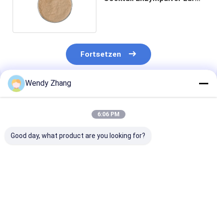
Tierernährung
Fortsetzen
Wendy Zhang
Empfohlene Produkte
6:06 PM
Good day, what product are you looking for?
Habio Multi-Enzym
OEM und
angepasste
NSP-Enzym für
Direktvertrieb von
Enzymmischun
Tierfutter, Vieh,
Futtermittel-Multi-
für die
Geflügel,
Enzymen
Tierernährung