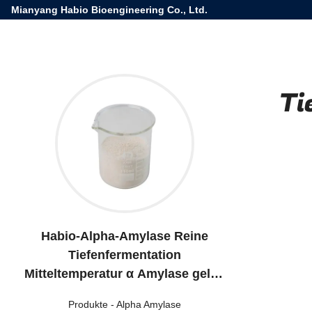
Mianyang Habio Bioengineering Co., Ltd.
Ti
Habio-Alpha-Amylase Reine
Tiefenfermentation
Mitteltemperatur α Amylase gelbe
Podwer Für Futtermittel,
Produkte
-
Alpha Amylase
Lebensmittel und Industriezwecke