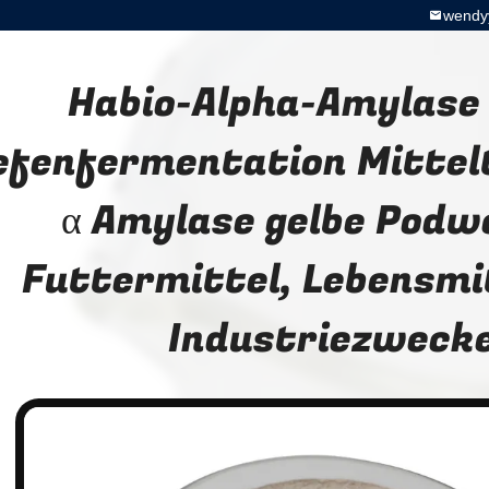
wendy
Habio-Alpha-Amylase
efenfermentation Mitte
α Amylase gelbe Podw
Futtermittel, Lebensmi
Industriezweck