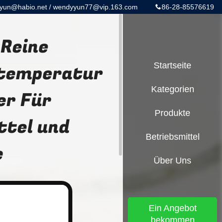
yun@habio.net / wendyyun77@vip.163.com
86-28-85576619
 Reine
ltemperatur
Startseite
Kategorien
er Für
Produkte
ttel und
Betriebsmittel
e
Über Uns
Ein Angebot
bekommen