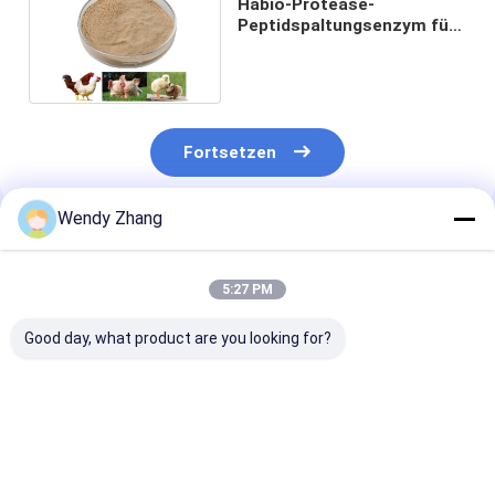
Habio-Protease-
Peptidspaltungsenzym für
Futtermittel mit hoher
Stabilität
Fortsetzen
Wendy Zhang
Empfohlene Produkte
5:27 PM
Good day, what product are you looking for?
Hochstabile
Fortschrittliche
Futtermittelqu
alkalische Protease
Futterprotease für
Alkaline Prote