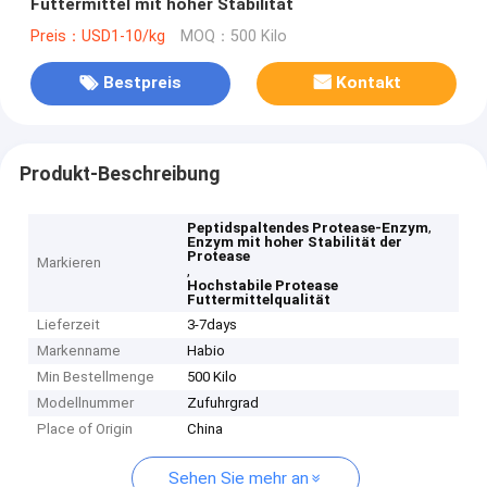
Futtermittel mit hoher Stabilität
Preis：USD1-10/kg
MOQ：500 Kilo
Bestpreis
Kontakt
Produkt-Beschreibung
,
Peptidspaltendes Protease-Enzym
Enzym mit hoher Stabilität der
Protease
Markieren
,
Hochstabile Protease
Futtermittelqualität
Lieferzeit
3-7days
Markenname
Habio
Min Bestellmenge
500 Kilo
Modellnummer
Zufuhrgrad
Place of Origin
China
Sehen Sie mehr an