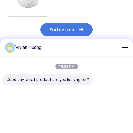
Futtermittelzusatzstoffe für
Geflügel
Fortsetzen
Vivian Huang
Empfohlene Produkte
10:24 PM
Good day, what product are you looking for?
Tierfutterphytase
Fortschrittliches
High-Activity 
mit hoher Aktivität
Futtermittel-
Phytase Enzy
zur Kostensenkung
Phytase-Enzym mit
300.000U zur
und nachhaltiger
hoher Aktivität und
Verbesserung 
Tierernährung FAMI-
starker
Phosphorverw