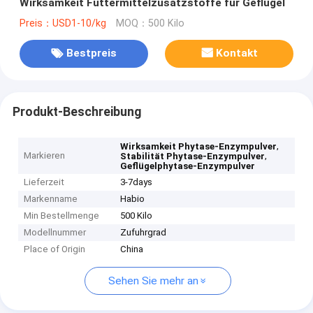
Wirksamkeit Futtermittelzusatzstoffe für Geflügel
Preis：USD1-10/kg
MOQ：500 Kilo
Bestpreis
Kontakt
Produkt-Beschreibung
,
Wirksamkeit Phytase-Enzympulver
Markieren
,
Stabilität Phytase-Enzympulver
Geflügelphytase-Enzympulver
Lieferzeit
3-7days
Markenname
Habio
Min Bestellmenge
500 Kilo
Modellnummer
Zufuhrgrad
Place of Origin
China
Sehen Sie mehr an