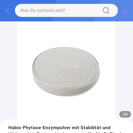
2
/
6
Habio-Phytase-Enzympulver mit Stabilität und