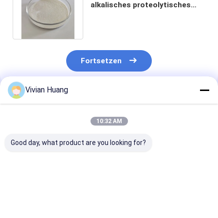
alkalisches proteolytisches
Enzym, hydrolysierendes
Federmehl
Fortsetzen
Vivian Huang
Empfohlene Produkte
10:32 AM
Good day, what product are you looking for?
Werkseitig
Tierfutterkeratinasen
100,000-500,0
lieferbares
für alternative
Keratinase-E
Keratinase-Enzym in
Proteinverwendungen
Proteinlösend