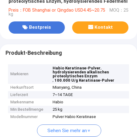
proteolytisches Enzym, hydrolysierendes Federmehl
Preis：FOB Shanghai or Qingdao USD4.45~20.75
MOQ：25
kg
Bestpreis
Kontakt
Produkt-Beschreibung
,
Habio Keratinase-Pulver
hydrolysierendes alkalisches
Markieren
proteolytisches Enzym
,
100.000 U/g Keratinase-Pulver
Herkunftsort
Mianyang, China
Lieferzeit
7~14 TAGE
Markenname
Habio
Min Bestellmenge
25 kg
Modellnummer
Pulver Habio Keratinase
Sehen Sie mehr an