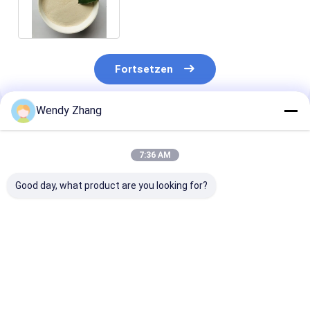
DP100 für Tierfutter
Fortsetzen
Wendy Zhang
Empfohlene Produkte
7:36 AM
Good day, what product are you looking for?
Factory Supply
Multi-enzyme Feed
Habio Multi-e
Multi-enzyme Feed
Additive for
Feed Enzyme f
Grade Enzyme
Enhanced Nutrient
Improved
Complex | Improve
Utilization and
Digestibility a
Digestibility,
Livestock
Animal Feed