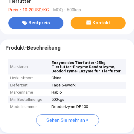
Tierfutter
Preis：10-20USD/KG
MOQ：500kgs
Bestpreis
Kontakt
Produkt-Beschreibung
,
Enzyme des Tierfutter-25kg
Markieren
,
Tierfutter-Enzyme Deodorizyme
Deodorizyme-Enzyme für Tierfutter
Herkunftsort
China
Lieferzeit
Tage 5-8work
Markenname
Habio
Min Bestellmenge
500kgs
Modellnummer
Deodorizyme DP100
Sehen Sie mehr an