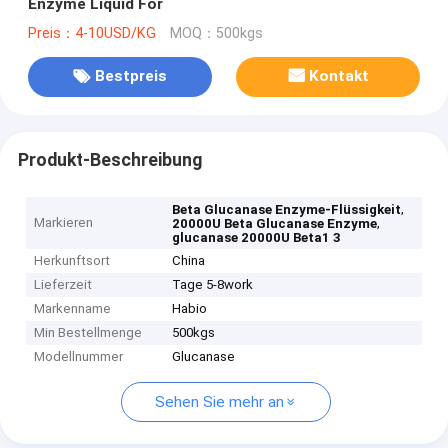
Enzyme Liquid For
Preis：4-10USD/KG
MOQ：500kgs
Bestpreis
Kontakt
Produkt-Beschreibung
,
Beta Glucanase Enzyme-Flüssigkeit
Markieren
,
20000U Beta Glucanase Enzyme
glucanase 20000U Beta1 3
Herkunftsort
China
Lieferzeit
Tage 5-8work
Markenname
Habio
Min Bestellmenge
500kgs
Modellnummer
Glucanase
Sehen Sie mehr an