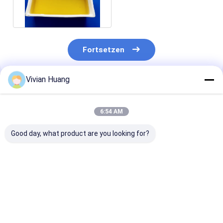
Beta Glucanase Enzyme
Liquid For
Fortsetzen
Vivian Huang
Empfohlene Produkte
6:54 AM
Good day, what product are you looking for?
Futtermittel Beta-
Futtermittel Beta-
Beta-Glucanas
Glucanase-
Glucanase-
Enzym
Premium-Enzym für
Flüssigkeit 50.000
Pulverflüssigk
Geflügel und Vieh
u/g verbessern die
50.000 u/g ste
verbessern die
Produktionsleistung
die