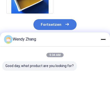
Flüssigkeit für
Tiergesundheit 200000U
Fortsetzen
Wendy Zhang
Empfohlene Produkte
5:34 AM
Good day, what product are you looking for?
FAMI-QS Certified
High-Activity
Feed Grade Cel
Cellulase for Fiber
Cellulase 40,000U/g
Enzyme for Im
Degradation, Better
Enzyme for Cell Wall
Fiber Digestibi
Feed Efficiency and
Degradation and
and Feed Effici
Nutrient Release
Improved Nutrient
Habio Cellulas