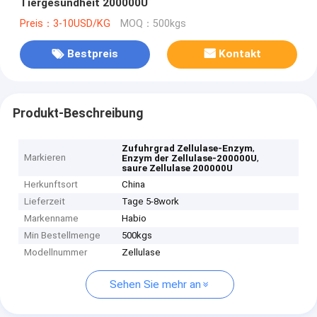
Tiergesundheit 200000U
Preis：3-10USD/KG
MOQ：500kgs
Bestpreis
Kontakt
Produkt-Beschreibung
,
Zufuhrgrad Zellulase-Enzym
Markieren
,
Enzym der Zellulase-200000U
saure Zellulase 200000U
Herkunftsort
China
Lieferzeit
Tage 5-8work
Markenname
Habio
Min Bestellmenge
500kgs
Modellnummer
Zellulase
Sehen Sie mehr an