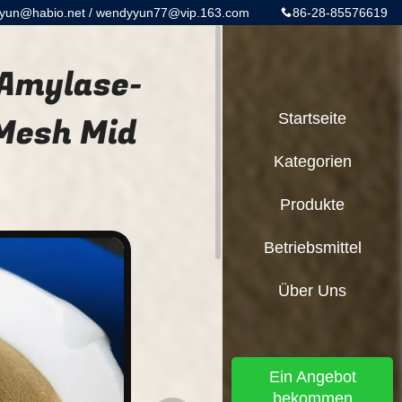
yun@habio.net / wendyyun77@vip.163.com
86-28-85576619
 Amylase-
Mesh Mid
Startseite
Kategorien
Produkte
Betriebsmittel
Über Uns
Ein Angebot
bekommen