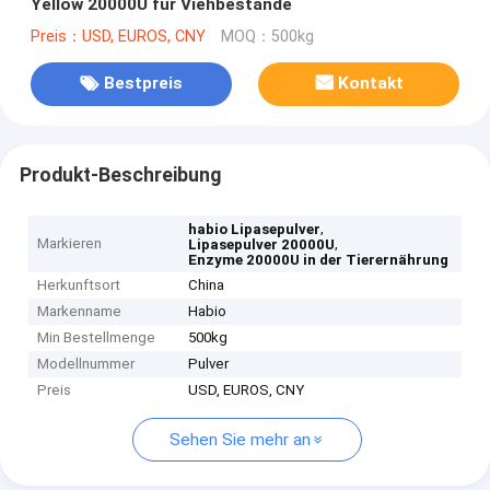
Yellow 20000U für Viehbestände
Preis：USD, EUROS, CNY
MOQ：500kg
Bestpreis
Kontakt
Produkt-Beschreibung
,
habio Lipasepulver
Markieren
,
Lipasepulver 20000U
Enzyme 20000U in der Tierernährung
Herkunftsort
China
Markenname
Habio
Min Bestellmenge
500kg
Modellnummer
Pulver
Preis
USD, EUROS, CNY
Sehen Sie mehr an