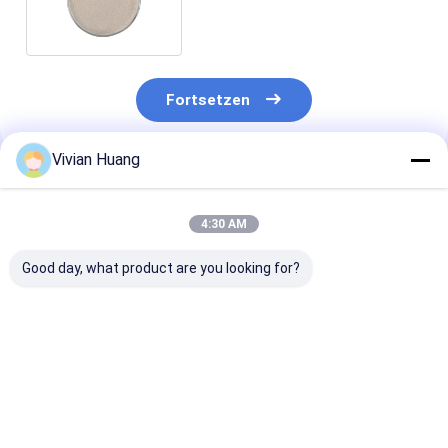
20000U für Viehbestände
Fortsetzen
Vivian Huang
Empfohlene Produkte
4:30 AM
Good day, what product are you looking for?
Tierfutter-Lipase-
Hochaktives Lipase-
Futterlipase-
Enzym für
Enzym für die
Lipozym für
verbesserte
Fetthydrolyse und
verbesserte
Fettverdaulichkeit
Nährstoffverdaulichkeit.
Fettverdaulich
und Energienutzung |
und verbesser