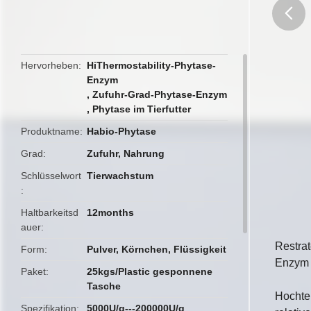
butto
Hervorheben
HiThermostability-Phytase-
Enzym
,
Zufuhr-Grad-Phytase-Enzym
,
Phytase im Tierfutter
Produktname
Habio-Phytase
Grad
Zufuhr, Nahrung
Schlüsselwort
Tierwachstum
Haltbarkeitsd
12months
auer
Restrat
Form
Pulver, Körnchen, Flüssigkeit
Enzym
Paket
25kgs/Plastic gesponnene
Tasche
Hochtem
Spezifikation
5000U/g---200000U/g