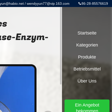
yun@habio.net / wendyyun77@vip.163.com
86-28-85576619
es
ase-Enzym-
Startseite
Kategorien
Produkte
Betriebsmittel
Über Uns
Ein Angebot
bekommen