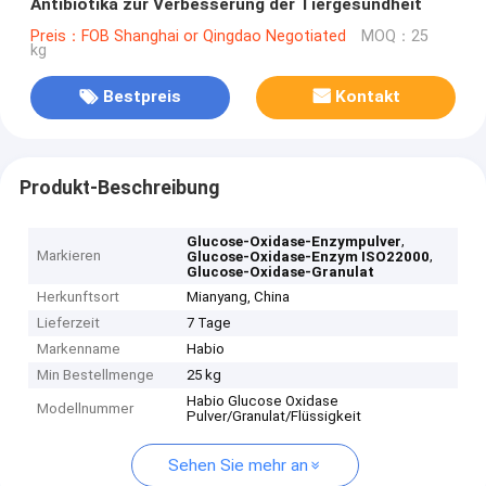
Antibiotika zur Verbesserung der Tiergesundheit
Preis：FOB Shanghai or Qingdao Negotiated
MOQ：25
kg
Bestpreis
Kontakt
Produkt-Beschreibung
,
Glucose-Oxidase-Enzympulver
Markieren
,
Glucose-Oxidase-Enzym ISO22000
Glucose-Oxidase-Granulat
Herkunftsort
Mianyang, China
Lieferzeit
7 Tage
Markenname
Habio
Min Bestellmenge
25 kg
Habio Glucose Oxidase
Modellnummer
Pulver/Granulat/Flüssigkeit
Sehen Sie mehr an