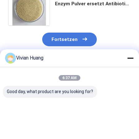
Enzym Pulver ersetzt Antibiotika
zur Verbesserung der
Tiergesundheit
Fortsetzen
Vivian Huang
Empfohlene Produkte
6:37 AM
Good day, what product are you looking for?
Hochstabiles
CAS-Nr. 9001-37-0
Glucose Oxida
Glukose-Oxidase-
Fortschrittliche
Enzym für
Enzym zur
Futterglukoseoxidase
Darmgesundhe