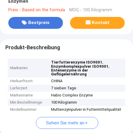
Enzymen
Preis：Based on the formula
MOQ：100 Kilogramm
Bestpreis
Kontakt
Produkt-Beschreibung
,
Tierfutterenzyme ISO9001
,
Enzymkomplexpulver ISO9001
Markieren
Entenenzyme in der
Geflügelernährung
Herkunftsort
CHINA
Lieferzeit
7 sieben Tage
Markenname
Habio Complex Enzyme
Min Bestellmenge
100 Kilogramm
Modellnummer
Multienzympulver in Futtermittelqualität
Sehen Sie mehr an