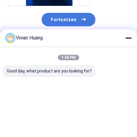
Fortsetzen
Vivian Huang
Empfohlene Produkte
1:36 PM
Good day, what product are you looking for?
Advanced Feed β-
Hochstabiles β-
Fabriklieferun
Mannanase für eine
Mannanase-Enzym
Futtermittel β
bessere
für den Abbau von
Mannanase-E
Futterverwertung
NSP und eine
zur Verbesser
und Tierleistung
verringerte
der Verdaulich
Bestpreis
Bestpreis
Bestprei
CAS-Nr. 37288-54-3
Viscosität im Darm
von Nährstoff
der Effizienz v