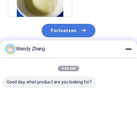
Powder industrieller
Grad
Fortsetzen
Wendy Zhang
Empfohlene Produkte
9:49 AM
Good day, what product are you looking for?
Hochstabile
Fortschrittliche
Futtermittelqu
alkalische Protease
Futterprotease für
Alkaline Prote
in
eine bessere
Enzym 1,000,0
Futtermittelqualität
Proteinverwertung
für eine verbe
für die
und reduzierte
Proteinverdaul