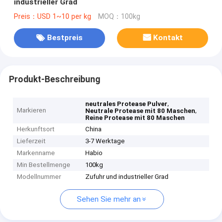
industrieller Grad
Preis：USD 1~10 per kg
MOQ：100kg
Bestpreis
Kontakt
Produkt-Beschreibung
,
neutrales Protease Pulver
Markieren
,
Neutrale Protease mit 80 Maschen
Reine Protease mit 80 Maschen
Herkunftsort
China
Lieferzeit
3-7 Werktage
Markenname
Habio
Min Bestellmenge
100kg
Modellnummer
Zufuhr und industrieller Grad
Sehen Sie mehr an